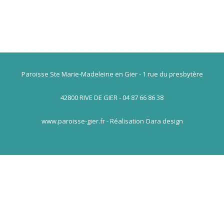
Paroisse Ste Marie-Madeleine en Gier - 1 rue du presbytère
42800 RIVE DE GIER - 04 87 66 86 38
www.paroisse-gier.fr - Réalisation Oara design