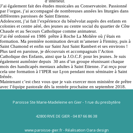
d’intérieur.
J’ai également fait des études musicales au Conservatoire. Passionné
par l’orgue, j’ai accompagné de nombreuses années les liturgies dans
différentes paroisses de Saint Etienne.
Adolescent, j’ai fait l’expérience du bénévolat auprès des enfants en
colonies et centre aéré, des jeunes au centre social du quartier de Côte
Chaude et au Secours Catholique comme animateur.
J’ai été ordonné en 1986 prêtre à Roche La Molière où j’étais en
formation. Ma première nomination devait m’amener à Firminy, puis à
Saint Chamond et enfin sur Saint Just Saint Rambert et ses environs !
Plus tard en paroisse, je découvrais et accompagnais l’Action
Catholique des Enfants, ainsi que la J.O.C.F. pour les jeunes. Je suis
également aumônier depuis 30 ans d’un groupe réunissant chaque
mois des handicapés mentaux adultes à Saint Etienne. J’ai reçu pour
cela une formation à l’IPER sur Lyon pendant mon séminaire à Saint
Irénée.
Maintenant c’est chez vous que je vais exercer mon ministère de prêtre
avec l’équipe pastorale dès la rentrée prochaine en septembre 2018.
Paroisse Ste Marie-Madeleine en Gier - 1 rue du presbytère
42800 RIVE DE GIER - 04 87 66 86 38
www.paroisse-gier.fr - Réalisation Oara design