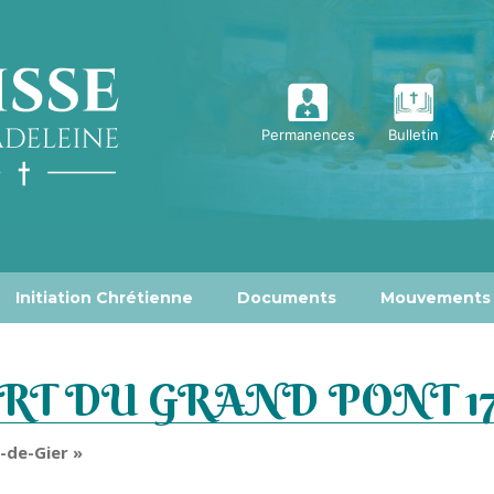
Permanences
Bulletin
Initiation Chrétienne
Documents
Mouvements
T DU GRAND PONT 17/
e-de-Gier »