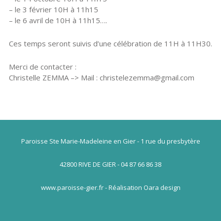
– le 3 février 10H à 11h15
– le 6 avril de 10H à 11h15….
Ces temps seront suivis d’une célébration de 11H à 11H30.
Merci de contacter :
Christelle ZEMMA –> Mail : christelezemma@gmail.com
Paroisse Ste Marie-Madeleine en Gier - 1 rue du presbytère
42800 RIVE DE GIER - 04 87 66 86 38
www.paroisse-gier.fr - Réalisation Oara design