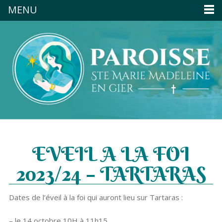
MENU
EVEIL A LA FOI
2023/24 – TARTARAS
Dates de l’éveil à la foi qui auront lieu sur Tartaras :
– le 14 octobre 10H à 11h15