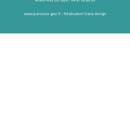
42800 RIVE DE GIER - 04 87 66 86 38
www.paroisse-gier.fr - Réalisation Oara design