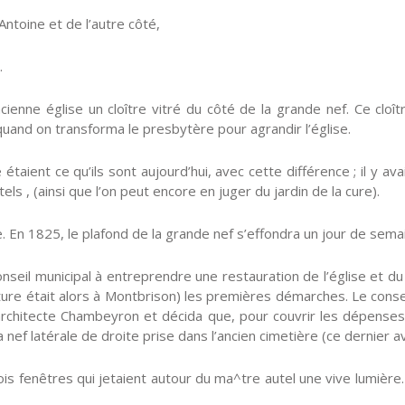
Antoine et de l’autre côté,
.
cienne église un cloître vitré du côté de la grande nef. Ce clo
uand on transforma le presbytère pour agrandir l’église.
 étaient ce qu’ils sont aujourd’hui, avec cette différence ; il y av
ls , (ainsi que l’on peut encore en juger du jardin de la cure).
uine. En 1825, le plafond de la grande nef s’effondra un jour de se
onseil municipal à entreprendre une restauration de l’église et 
cture était alors à Montbrison) les premières démarches. Le cons
’architecte Chambeyron et décida que, pour couvrir les dépenses,
la nef latérale de droite prise dans l’ancien cimetière (ce dernier 
s fenêtres qui jetaient autour du ma^tre autel une vive lumière. 