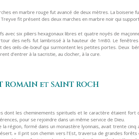
ches en marbre rouge fut avancé de deux mètres. La boiserie fut 
Du Treyve fit présent des deux marches en marbre noir qui suppor
efs avec six piliers hexagonaux libres et quatre noyés de maçonn
urtour des nefs fut lambrissé à la hauteur de 1m80. Le fenêtres 
t des œils-de-bœuf qui surmontent les petites portes. Deux bénit
nt d’entrer à la sacristie, au clocher, à la cure.
NT ROMAIN et SAINT ROCH
s dont les cheminements spirituels et le caractère étaient fort 
ifférences, pour se rejoindre dans un même service de Dieu.
 la région, formé dans un monastère lyonnais, avait trente cinq a
ésert. » Il prit son chemin vers l’Est, traversa de grandes forêts e