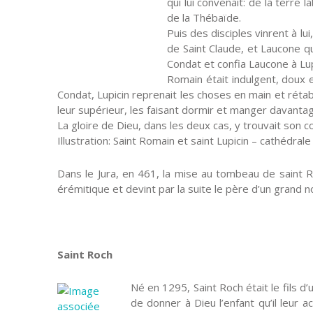
qui lui convenait: de la terre
de la Thébaïde.
Puis des disciples vinrent à lu
de Saint Claude, et Laucone qu
Condat et confia Laucone à Lup
Romain était indulgent, doux e
Condat, Lupicin reprenait les choses en main et réta
leur supérieur, les faisant dormir et manger davanta
La gloire de Dieu, dans les deux cas, y trouvait son 
Illustration: Saint Romain et saint Lupicin – cathédrale
Dans le Jura, en 461, la mise au tombeau de saint R
érémitique et devint par la suite le père d’un grand
Saint Roch
Né en 1295, Saint Roch était le fils 
de donner à Dieu l’enfant qu’il leur a