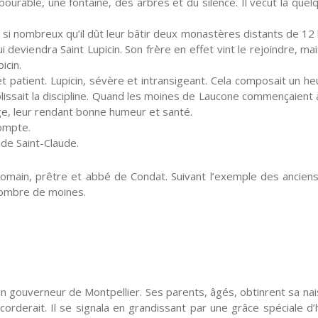
 labourable, une fontaine, des arbres et du silence. Il vécut là q
i, si nombreux qu’il dût leur bâtir deux monastères distants de 12 k
i deviendra Saint Lupicin. Son frère en effet vint le rejoindre, m
icin.
t patient. Lupicin, sévère et intransigeant. Cela composait un h
blissait la discipline. Quand les moines de Laucone commençaien
ge, leur rendant bonne humeur et santé.
compte.
 de Saint-Claude.
omain, prêtre et abbé de Condat. Suivant l’exemple des anciens m
 nombre de moines.
d’un gouverneur de Montpellier. Ses parents, âgés, obtinrent sa 
ccorderait. Il se signala en grandissant par une grâce spéciale d