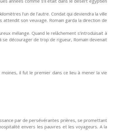
uelques années comme s’il était dans le désert égyptien
ilomètres l’un de l’autre. Condat qui deviendra la ville
ais attendit son veuvage. Romain garda la direction de
eureux mélange. Quand le relâchement s’introduisait à
t à se décourager de trop de rigueur, Romain devenait
oines, il fut le premier dans ce lieu à mener la vie
naissance par de persévérantes prières, se promettant
’hospitalité envers les pauvres et les voyageurs. A la