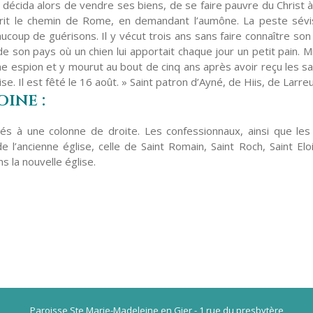
il décida alors de vendre ses biens, de se faire pauvre du Christ à
l prit le chemin de Rome, en demandant l’aumône. La peste sévi
aucoup de guérisons. Il y vécut trois ans sans faire connaître son 
e son pays où un chien lui apportait chaque jour un petit pain. 
me espion et y mourut au bout de cinq ans après avoir reçu les s
se. Il est fêté le 16 août. » Saint patron d’Ayné, de Hiis, de Larr
ine :
ixés à une colonne de droite. Les confessionnaux, ainsi que l
e l’ancienne église, celle de Saint Romain, Saint Roch, Saint Elo
s la nouvelle église.
Paroisse Ste Marie-Madeleine en Gier - 1 rue du presbytère